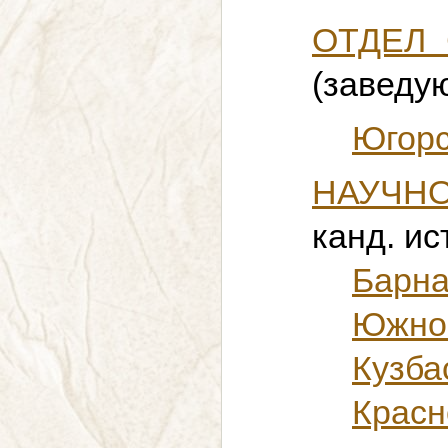
ОТДЕЛ
(заведую
Югорс
НАУЧН
канд. ис
Барна
Южно
Кузба
Крас