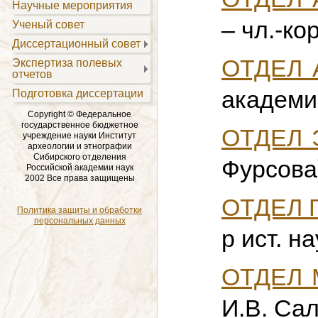
Научные мероприятия
– чл.-ко
Ученый совет
Диссертационный совет
ОТДЕЛ 
Экспертиза полевых
отчетов
академи
Подготовка диссертации
Copyright © Федеральное
государственное бюджетное
ОТДЕЛ 
учреждение науки Институт
археологии и этнографии
Сибирского отделения
Фурсова
Российской академии наук
2002 Все права защищены
ОТДЕЛ 
Политика защиты и обработки
персональных данных
р ист. н
ОТДЕЛ
И.В. Са