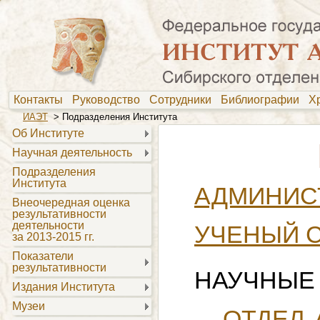
Контакты
Руководство
Сотрудники
Библиографии
Х
ИАЭТ
> Подразделения Института
Об Институте
Научная деятельность
Подразделения
Института
АДМИНИС
Внеочередная оценка
результативности
деятельности
УЧЕНЫЙ 
за 2013-2015 гг.
Показатели
результативности
НАУЧНЫЕ
Издания Института
Музеи
ОТДЕЛ 