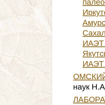
палео
Иркут
Амурс
Сахал
ИАЭТ
Якутс
ИАЭТ
ОМСКИЙ
наук Н.А
ЛАБО