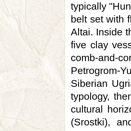
typically "Hu
belt set with 
Altai. Inside
five clay ves
comb-and-co
Petrogrom-Yud
Siberian Ugri
typology, the
cultural hori
(Srostki), a