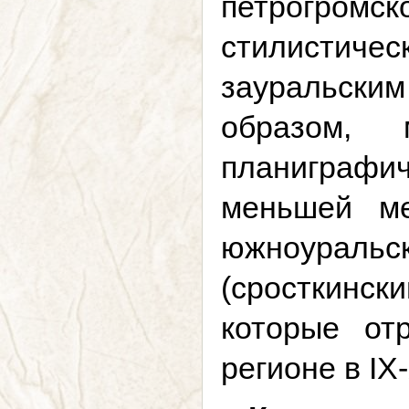
петрогромс
стилистич
зауральски
образом, 
планиграфи
меньшей ме
южноуральс
(сросткински
которые от
регионе в IX-