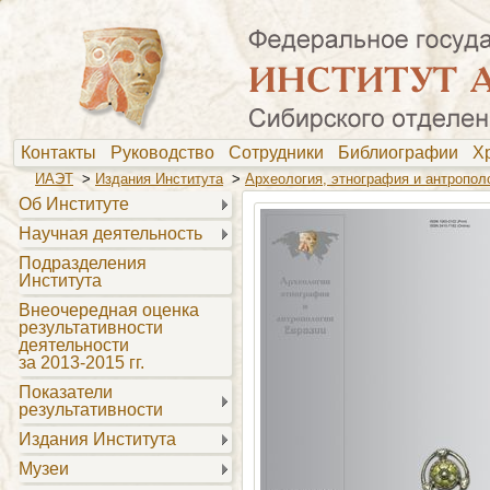
Контакты
Руководство
Сотрудники
Библиографии
Х
ИАЭТ
>
Издания Института
>
Археология, этнография и антропол
Об Институте
Научная деятельность
Подразделения
Института
Внеочередная оценка
результативности
деятельности
за 2013-2015 гг.
Показатели
результативности
Издания Института
Музеи