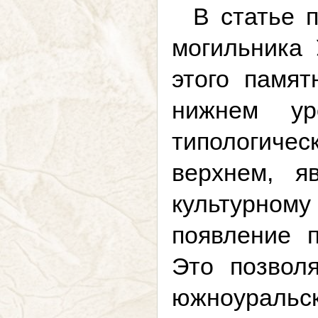
В статье 
могильника 
этого памя
нижнем ур
типологичес
верхнем, я
культурном
появление п
Это позвол
южноуральс