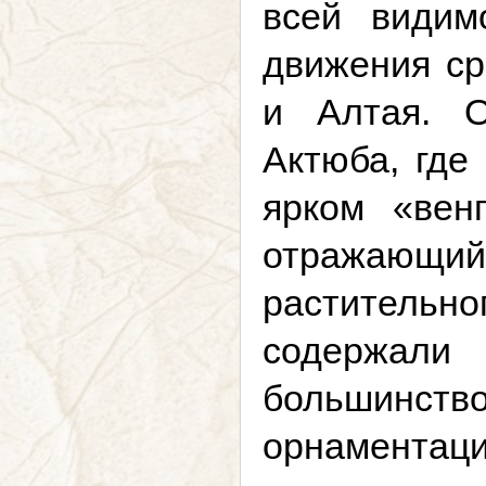
всей видим
движения ср
и Алтая. О
Актюба, где
ярком «венг
отражающий 
растительно
содержали
большинст
орнамента