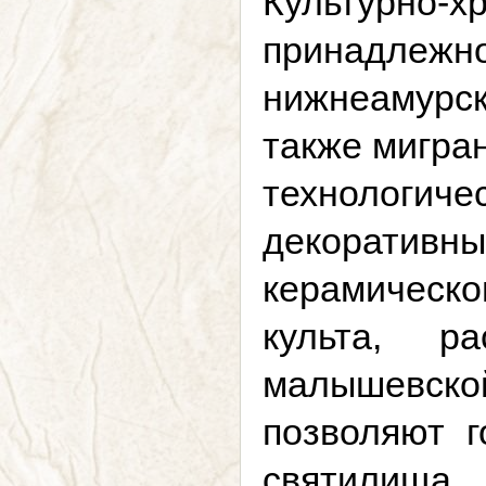
Культурно-
принадле
нижнеамурск
также мигра
технологич
декоратив
керамическо
культа, р
малышевской
позволяют 
святилища.