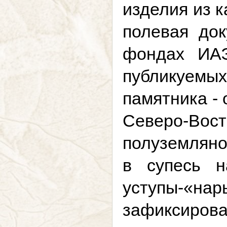
изделия из к
полевая до
фондах ИАЭ
публикуемы
памятника -
Северо-Во
полуземляно
в супесь н
уступы-«н
зафиксирова