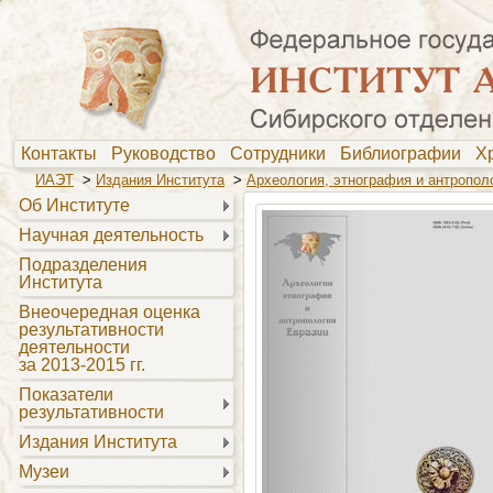
Контакты
Руководство
Сотрудники
Библиографии
Х
ИАЭТ
>
Издания Института
>
Археология, этнография и антропол
Об Институте
Научная деятельность
Подразделения
Института
Внеочередная оценка
результативности
деятельности
за 2013-2015 гг.
Показатели
результативности
Издания Института
Музеи