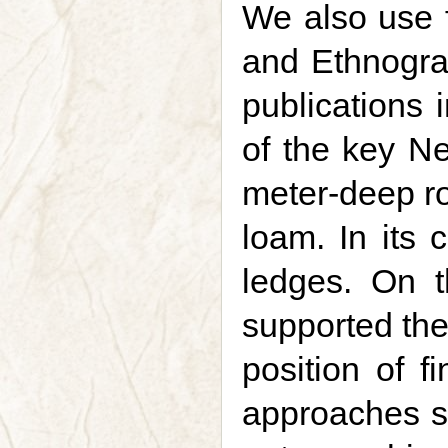
We also use f
and Ethnograp
publications 
of the key Ne
meter-deep ro
loam. In its 
ledges. On th
supported the
position of f
approaches su