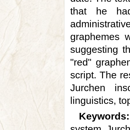
that he had
administrative
graphemes wr
suggesting th
"red" graphe
script. The r
Jurchen ins
linguistics, t
Keywords:
system, Jurc