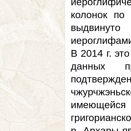
иероглифиче
колонок по
выдвинуто 
иероглифами
В 2014 г. эт
данных пр
подтвержд
чжурчжэньс
имеющейся 
григорианск
р. Архары я