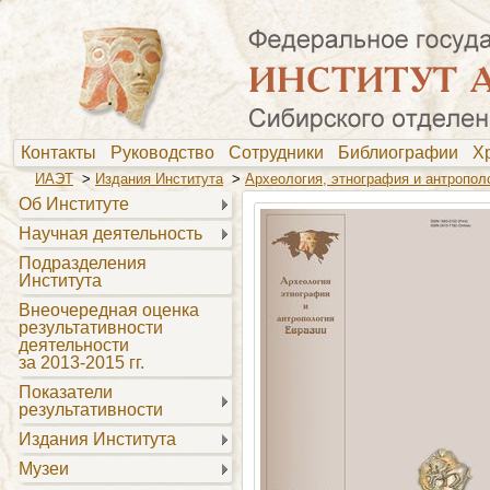
Контакты
Руководство
Сотрудники
Библиографии
Х
ИАЭТ
>
Издания Института
>
Археология, этнография и антропол
Об Институте
Научная деятельность
Подразделения
Института
Внеочередная оценка
результативности
деятельности
за 2013-2015 гг.
Показатели
результативности
Издания Института
Музеи