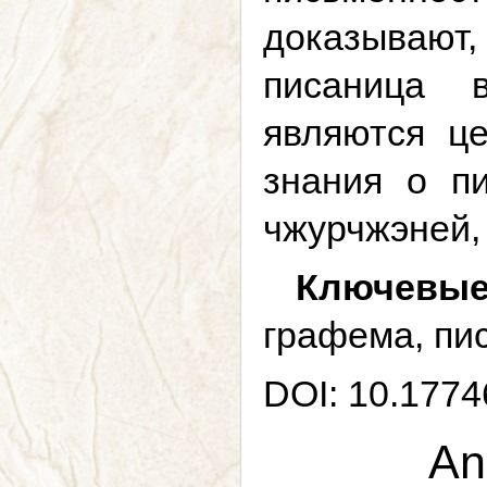
доказывают
писаница в
являются ц
знания о пи
чжурчжэней,
Ключевые
графема, пи
DOI: 10.1774
An