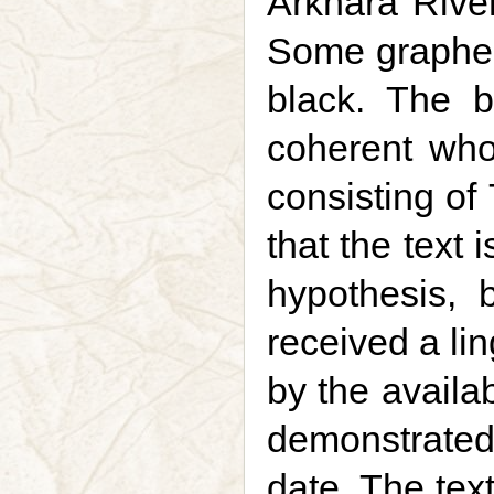
Arkhara River
Some grapheme
black. The b
coherent who
consisting of
that the text 
hypothesis, 
received a lin
by the availa
demonstrated
date. The tex