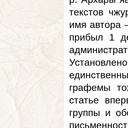
текстов чжу
имя автора 
прибыл 1 де
администр
Установлен
единственн
графемы то
статье впе
группы и об
письменнос