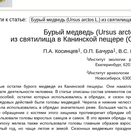
и к статье:
Бурый медведь (Ursus arcto
из святилища в Канинской пещере (
1
1
П.А. Косинцев
, О.П. Бачура
, В.С.
1
Институт экологии
Екатеринбург, 620
2
Институт археологии
Новосибирск, 630
ые остатки бурого медведя из Канинской пещеры. Они накапл
тате деятельности человека. В статье описаны состав элементов с
 особей, остатки которых использовались в обрядах, и сезон п
ядовых действий были головы медведей. Черепа и нижние челюст
ела использовались в обрядах значительно реже. Большая часть к
ое обращение с костями этого хищника противоречит обрядам об
льзовали головы взрослых самцов и самок. В это время обряды 
 эпоху железа также использовали головы главным образом взро
лый год, но чаще летом и зимой. Сезонных медвежьих праздни