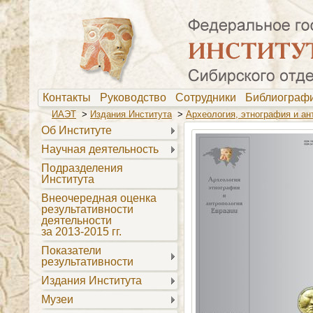
Контакты
Руководство
Сотрудники
Библиогра
ИАЭТ
>
Издания Института
>
Археология, этнография и ан
Об Институте
Научная деятельность
Подразделения
Института
Внеочередная оценка
результативности
деятельности
за 2013-2015 гг.
Показатели
результативности
Издания Института
Музеи