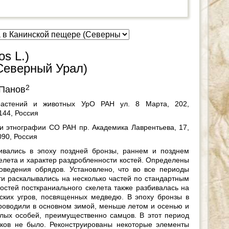
s L.)
Северный Урал)
2
 Панов
 растений и животных УрО РАН ул. 8 Марта, 202,
144, Россия
 и этнографии СО РАН пр. Академика Лаврентьева, 17,
090, Россия
ивались в эпоху поздней бронзы, раннем и позднем
келета и характер раздробленности костей. Определены
роведения обрядов. Установлено, что во все периоды
и раскалывались на несколько частей по стандартным
остей посткраниального скелета также разбивалась на
ских угров, посвященных медведю. В эпоху бронзы в
проводили в основном зимой, меньше летом и осенью и
слых особей, преимущественно самцов. В этот период
ков не было. Реконструированы некоторые элементы