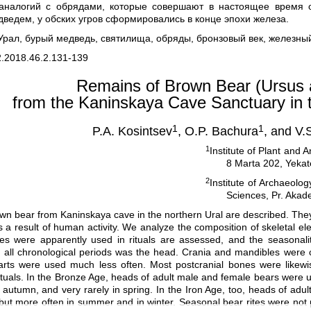
аналогий с обрядами, которые совершают в настоящее время 
дведем, у обских угров сформировались в конце эпохи железа.
рал, бурый медведь, святилища, обряды, бронзовый век, железны
.2018.46.2.131-139
Remains of Brown Bear (Ursus a
from the Kaninskaya Cave Sanctuary in 
1
1
P.A. Kosintsev
, O.P. Bachura
, and V.
1
Institute of Plant and
8 Marta 202, Yekat
2
Institute of Archaeol
Sciences, Pr. Akad
own bear from Kaninskaya cave in the northern Ural are described. The
 a result of human activity. We analyze the composition of skeletal e
es were apparently used in rituals are assessed, and the seasonali
g all chronological periods was the head. Crania and mandibles were 
parts were used much less often. Most postcranial bones were likewis
tuals. In the Bronze Age, heads of adult male and female bears were 
autumn, and very rarely in spring. In the Iron Age, too, heads of ad
but more often in summer and in winter. Seasonal bear rites were not pr