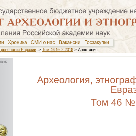
фии
Хроника
СМИ о нас
Вакансии
Госзакупки
тропология Евразии
>
Том 46 № 2 2018
> Аннотация
Археология, этногра
Евра
Том 46 №