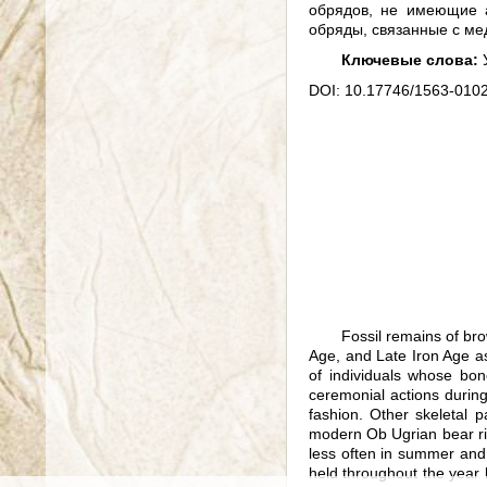
обрядов, не имеющие 
обряды, связанные с ме
Ключевые слова:
У
DOI: 10.17746/1563-0102
Fossil remains of br
Age, and Late Iron Age as
of individuals whose bon
ceremonial actions durin
fashion. Other skeletal 
modern Ob Ugrian bear ri
less often in summer and 
held throughout the year 