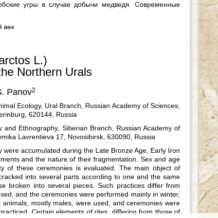
обские угры в случае добычи медведя. Современные
й век
rctos L.)
the Northern Urals
2
S. Panov
 Animal Ecology, Ural Branch, Russian Academy of Sciences,
erinburg, 620144, Russia
ogy and Ethnography, Siberian Branch, Russian Academy of
emika Lavrentieva 17, Novosibirsk, 630090, Russia
y were accumulated during the Late Bronze Age, Early Iron
lements and the nature of their fragmentation. Sex and age
ty of these ceremonies is evaluated. The main object of
cracked into several parts according to one and the same
e broken into several pieces. Such practices differ from
used, and the ceremonies were performed mainly in winter,
ult animals, mostly males, were used, and ceremonies were
acticed. Certain elements of rites, differing from those of