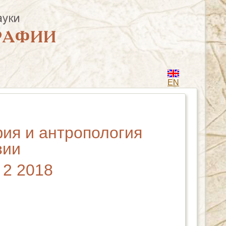
EN
фия и антропология
зии
 2 2018