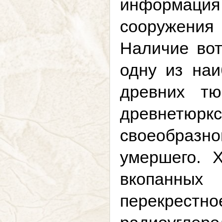
информация 
сооружения
Наличие во
одну из наи
древних тю
древнетюрк
своеобраз
умершего. 
вкопанных
перекрес