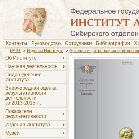
Контакты
Руководство
Сотрудники
Библиографии
Х
ИАЭТ
>
Издания Института
>
Археология, этнография и антропол
Об Институте
Научная деятельность
Подразделения
Института
Внеочередная оценка
результативности
деятельности
за 2013-2015 гг.
Показатели
результативности
Издания Института
Музеи