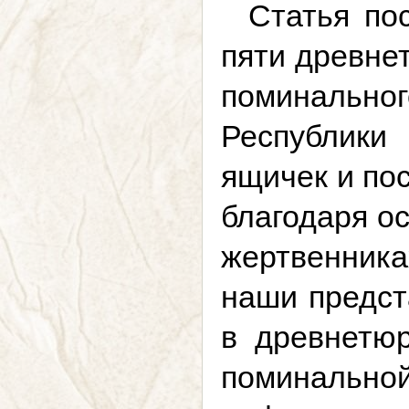
Статья по
пяти древнет
поминально
Республики
ящичек и по
благодаря о
жертвенника
наши предст
в древнетю
поминальной