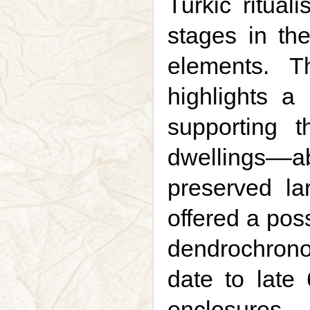
Turkic ritual
stages in the
elements. Th
highlights a 
supporting 
dwellings––ab
preserved la
offered a poss
dendrochrono
date to late
enclosure