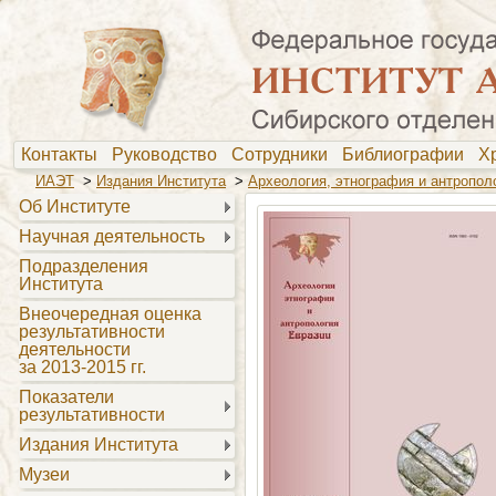
Контакты
Руководство
Сотрудники
Библиографии
Х
ИАЭТ
>
Издания Института
>
Археология, этнография и антропол
Об Институте
Научная деятельность
Подразделения
Института
Внеочередная оценка
результативности
деятельности
за 2013-2015 гг.
Показатели
результативности
Издания Института
Музеи