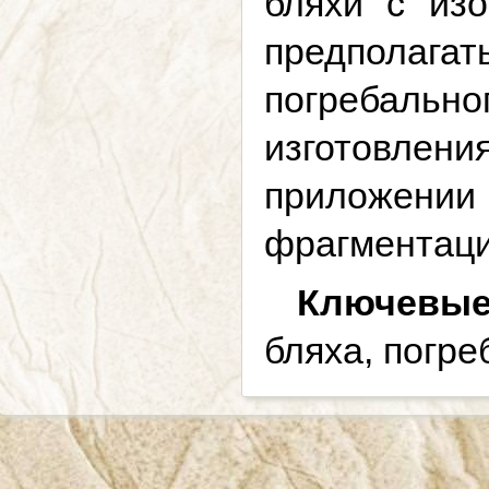
бляхи с из
предполаг
погребально
изготовлени
приложении
фрагментаци
Ключевые
бляха, погре