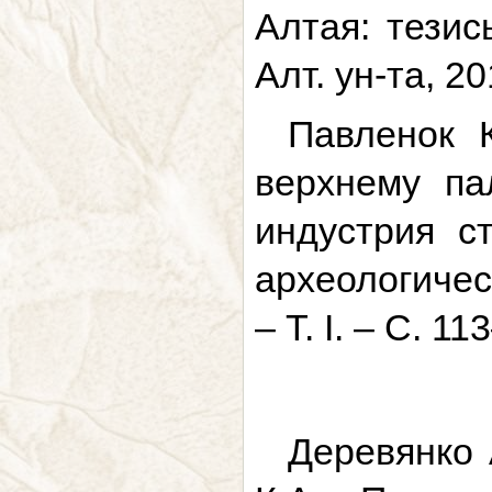
Алтая: тезис
Алт. ун-та, 20
Павленок 
верхнему па
индустрия с
археологичес
– Т. I. – С. 11
Деревянко 