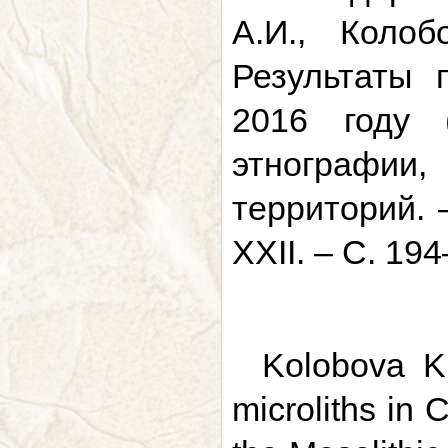
А.И., Коло
Результаты 
2016 году 
этнографи
территорий. 
XXII. – С. 19
Kolobova K.
microliths in 