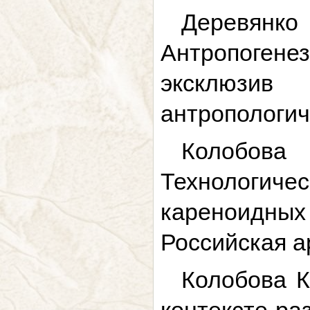
Деревянк
Антропогене
эксклюзив
антропологиче
Колобова
Технологич
кареноидных
Российская ар
Колобова К