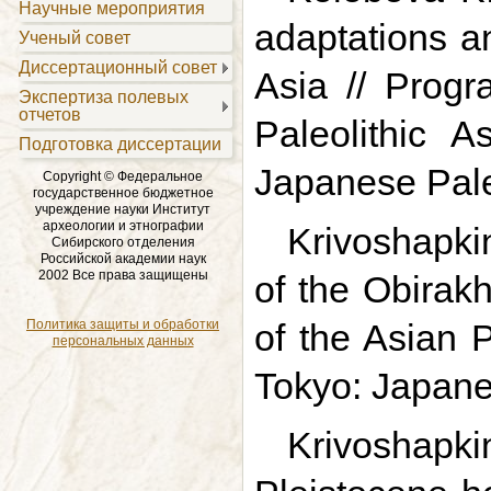
Научные мероприятия
adaptations an
Ученый совет
Диссертационный совет
Asia // Progr
Экспертиза полевых
отчетов
Paleolithic 
Подготовка диссертации
Japanese Pale
Copyright © Федеральное
государственное бюджетное
учреждение науки Институт
археологии и этнографии
Krivoshapkin
Сибирского отделения
Российской академии наук
2002 Все права защищены
of the Obirak
Политика защиты и обработки
of the Asian 
персональных данных
Tokyo: Japane
Krivoshapki