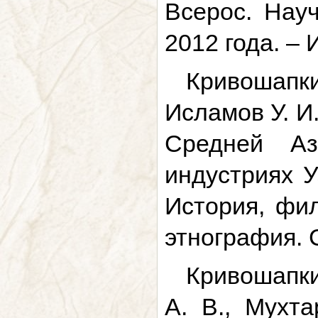
Всерос. Науч
2012 года. – 
Кривошапк
Исламов У. И
Средней Аз
индустриях У
История, фил
этнография. 
Кривошапкин
А. В., Мухта