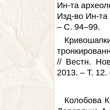
Ин-та археол
Изд-во Ин-та
– С. 94–99.
Кривошапк
тронкирован
// Вестн. Но
2013. – Т. 12
Колобова К.