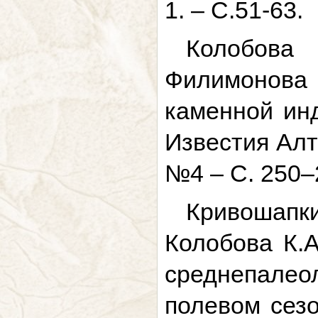
1. – С.51-63.
Колобова
Филимонова 
каменной инд
Известия Алт
№4 – С. 250–
Кривошапки
Колобова К.А
среднепале
полевом сезо