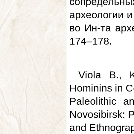
сопредельны
археологии и
во Ин-та арх
174–178.
Viola B., 
Hominins in Ce
Paleolithic 
Novosibirsk: P
and Ethnograp