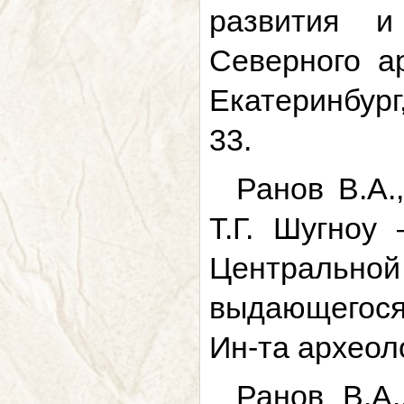
развития и
Северного ар
Екатеринбург
33.
Ранов В.А.
Т.Г. Шугноу
Центральной 
выдающегося 
Ин-та археол
Ранов В.А.