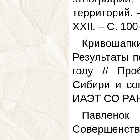
территорий. 
XXII. – С. 10
Кривошапки
Результаты 
году // Про
Сибири и со
ИАЭТ СО РАН, 
Павленок
Совершенст