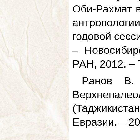
Оби-Рахмат в
антропологи
годовой сесс
– Новосибир
РАН, 2012. – Т
Ранов В.
Верхнепал
(Таджикиста
Евразии. – 20