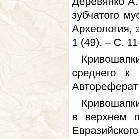
Деревянко А.
зубчатого му
Археология, 
1 (49). – С. 1
Кривошапк
среднего к
Автореферат д
Кривошапкин
в верхнем п
Евразийског