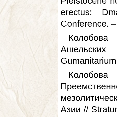
Pleistocene h
erectus: Dm
Conference. – 
Колобова 
Ашельских
Gumanitarium.
Колобова
Преемствен
мезолитичес
Азии // Strat