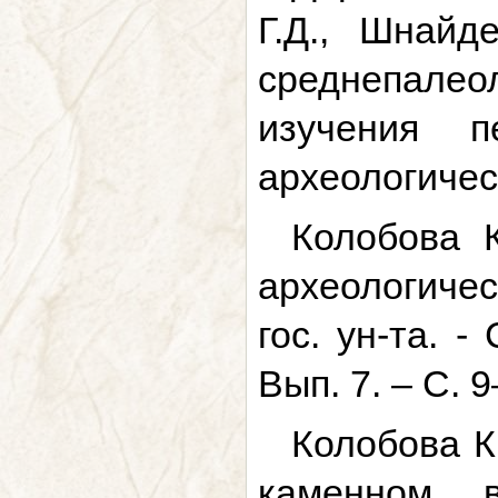
Г.Д., Шнайд
среднепалеол
изучения 
археологическ
Колобова 
археологичес
гос. ун-та. 
Вып. 7. – С. 9
Колобова К
каменном 