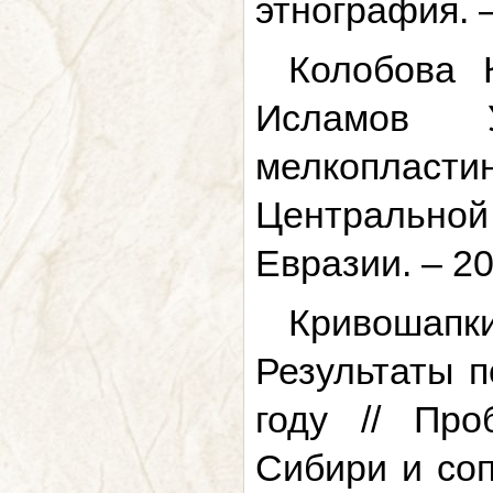
этнография. 
Колобова К
Исламов У
мелкоплас
Центральной 
Евразии. – 20
Кривошапкин
Результаты 
году // Про
Сибири и соп