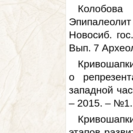
Колобова
Эпипалеолит 
Новосиб. гос
Вып. 7 Археол
Кривошапкин
о репрезент
западной час
– 2015. – №1.
Кривошапки
этапов разви