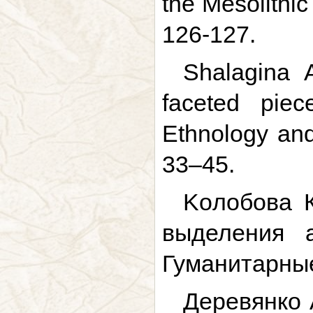
the Mesolithic
126-127.
Shalagina A
faceted piec
Ethnology and
33–45.
Koлобова К
выделения а
Гуманитарные 
Деревянко 