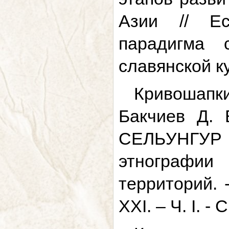
Азии // Ес
парадигма 
славянской ку
Кривошапки
Бакчиев Д
СЕЛЬУНГУР
этнографии
территорий. 
ХXI. – Ч. I. - 