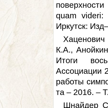
поверхности
quam videri
Иркутск: Изд–
Хаценович 
К.А., Анойки
Итоги вось
Ассоциации 2
работы симпо
та – 2016. – Т
Шнайдер С.