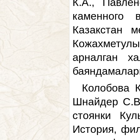
К.А., Павле
каменного 
Казакстан м
Кожахметул
арналган ха
баяндамалары
Колобова К
Шнайдер С.В
стоянки Кул
История, фил