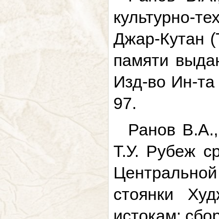
культурно-те
Джар-Кутан (
памяти выдаю
Изд-во Ин-та
97.
Ранов В.А.
Т.У. Рубеж с
Центрально
стоянки Худ
истокам: сбо