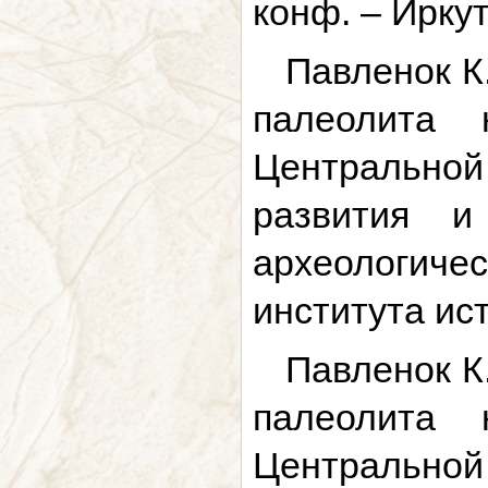
конф. – Иркут
Павленок К
палеолита 
Центрально
развития и
археологичес
института ис
Павленок К
палеолита 
Центрально