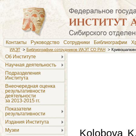
Контакты
Руководство
Сотрудники
Библиографии
Х
ИАЭТ
>
Библиографии сотрудников ИАЭТ СО РАН
>
Кривошапкин 
Об Институте
Научная деятельность
Подразделения
Института
Внеочередная оценка
результативности
деятельности
за 2013-2015 гг.
Показатели
результативности
Издания Института
Kolobova K.
Музеи