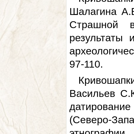
Шалагина А.
Страшной в
результаты 
археологичес
97-110.
Кривошапки
Васильев С.К
датирование
(Северо-За
этнографи