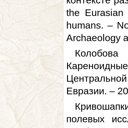
контексте раз
the Eurasian 
humans. – Nov
Archaeology 
Колобова
Кареноидны
Центральной 
Евразии. – 20
Кривошапки
полевых ис