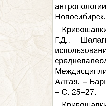
антрополог
Новосибирск, 
Кривошапки
Г.Д., Шала
использова
среднепале
Междисципли
Алтая. – Барн
– С. 25–27.
Кривошапки