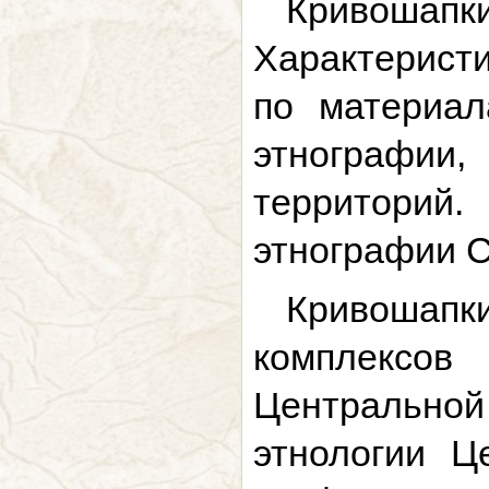
Кривошапкин
Характерист
по материал
этнографи
территорий.
этнографии СО
Кривошап
комплексов
Центрально
этнологии Ц