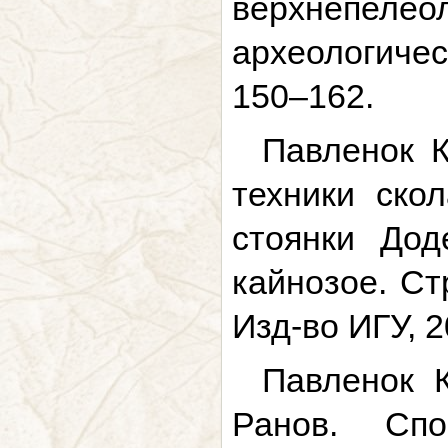
верхнепеле
археологичес
150–162.
Павленок К
техники ско
стоянки Дод
кайнозое. Ст
Изд-во ИГУ, 2
Павленок К
Ранов. Сп