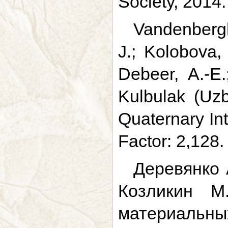
Society, 2014.
Vandenbergh
J.; Kolobova,
Debeer, A.-E.;
Kulbulak (Uzb
Quaternary Int
Factor: 2,128.
Деревянко А
Козликин М
материальны