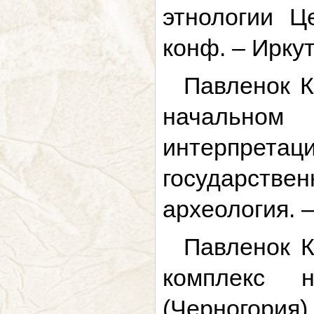
этнологии Ц
конф. – Иркут
Павленок К
начально
интерпрета
государств
археология. – 
Павленок К
комплекс 
(Черногория)