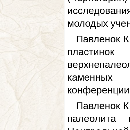
исследовани
молодых учены
Павленок К
пластин
верхнепале
каменных 
конференции.
Павленок К
палеолита 