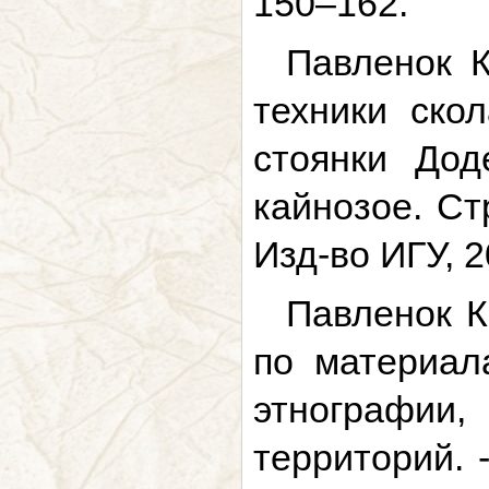
150–162.
Павленок К
техники ско
стоянки Дод
кайнозое. Ст
Изд-во ИГУ, 2
Павленок К
по материал
этнографи
территорий. 