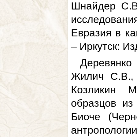
Шнайдер С.В
исследования
Евразия в ка
– Иркутск: Из
Деревянко
Жилич С.В.,
Козликин М
образцов из
Биоче (Черн
антрополог