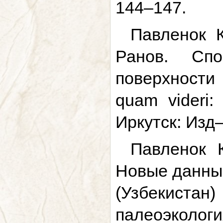
144–147.
Павленок К
Ранов. Сп
поверхности
quam videri
Иркутск: Изд–
Павленок К
Новые данные
(Узбекиста
палеоэкология