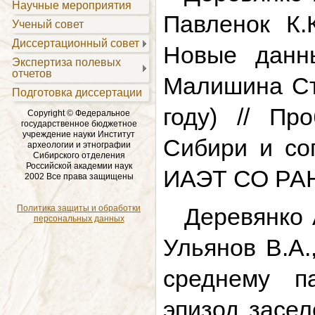
Научные мероприятия
Павленок К.
Ученый совет
Диссертационный совет
Новые данн
Экспертиза полевых
отчетов
Малишина Сте
Подготовка диссертации
году) // Пр
Copyright © Федеральное
государственное бюджетное
учреждение науки Институт
Сибири и со
археологии и этнографии
Сибирского отделения
Российской академии наук
ИАЭТ СО РАН, 
2002 Все права защищены
Политика защиты и обработки
Деревянко А
персональных данных
Ульянов В.А.
среднему п
эпизод засел