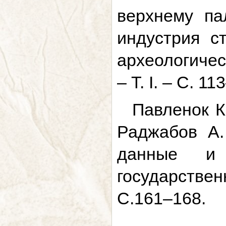
верхнему па
индустрия с
археологичес
– Т. I. – С. 11
Павленок К
Раджабов А.
данные и 
государственн
С.161–168.