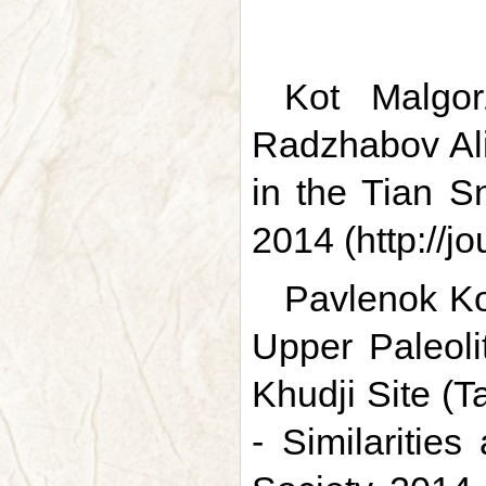
Kot Malgor
Radzhabov Alis
in the Tian Sn
2014 (http://jo
Pavlenok Kon
Upper Paleolit
Khudji Site (Ta
- Similaritie