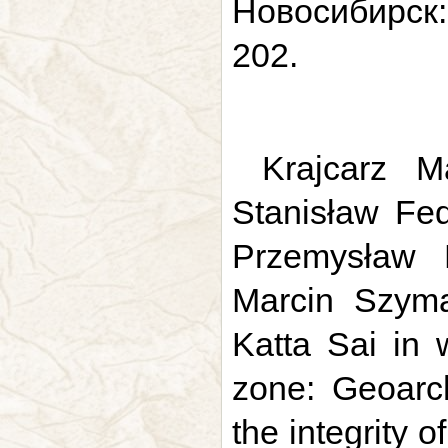
Новосибирск:
202.
Krajcarz M
Stanisław Fed
Przemysław M
Marcin Szyma
Katta Sai in 
zone: Geoarch
the integrity o