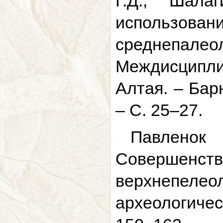
Г.Д., Шала
использова
среднепале
Междисципли
Алтая. – Барн
– С. 25–27.
Павленок
Совершенст
верхнепеле
археологичес