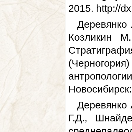
2015. http://d
Деревянко А
Козликин М.
Стратигра
(Черногори
антрополог
Новосибирск: 
Деревянко 
Г.Д., Шнайд
среднепалеол