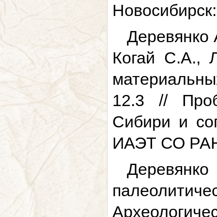
Новосибирск: 
Деревянко А
Когай С.А.,
материальных
12.3 // Про
Сибири и со
ИАЭТ СО РАН, 
Деревянко
палеолити
Археологич