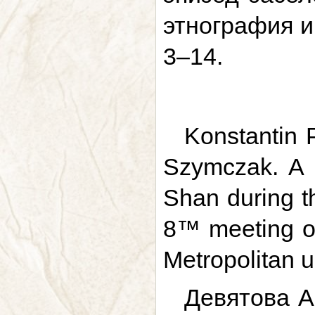
этнография и 
3–14.
Konstantin 
Szymczak. A 
Shan during t
8™ meeting of
Metropolitan u
Девятова А.