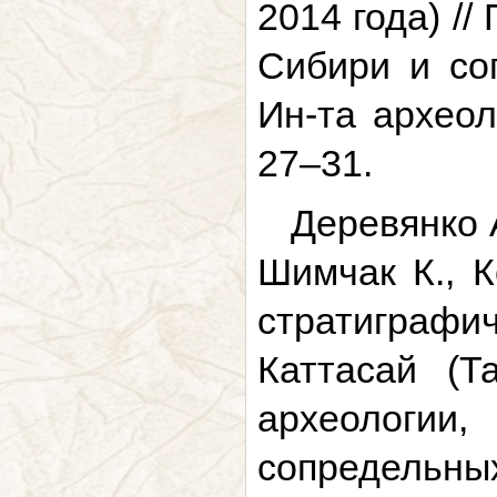
2014 года) /
Сибири и со
Ин-та археол
27–31.
Деревянко А
Шимчак К., К
стратиграфи
Каттасай (Т
археологи
сопредельны