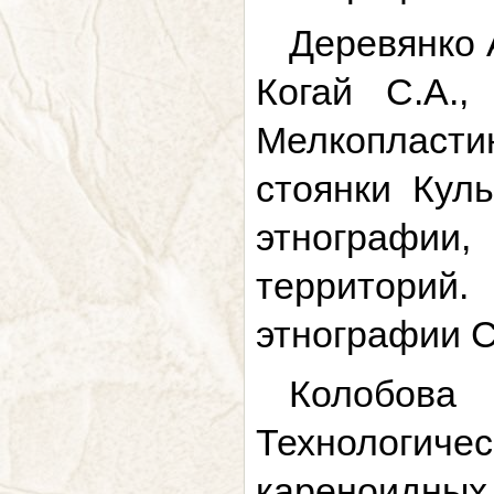
Деревянко А
Когай С.А.,
Мелкопласт
стоянки Кул
этнографи
территорий.
этнографии СО
Колобова
Технологич
кареноидных