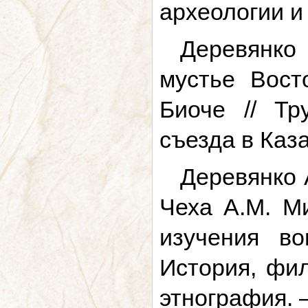
археологии и 
Деревянко 
мустье Вост
Биоче // Тр
съезда в Каза
Деревянко А
Чеха А.М. Ми
изучения во
История, фил
этнография. –