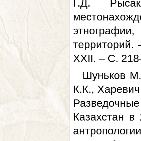
Г.Д. Рыса
местонахожд
этнографи
территорий. 
XXII. – С. 21
Шуньков М.
К.К., Харевич
Разведочные
Казахстан в 
антрополог