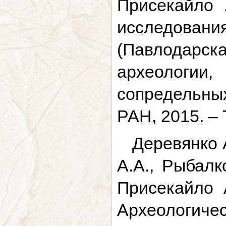
Присекайло 
исследова
(Павлодарск
археологи
сопредельны
РАН, 2015. – Т
Деревянко 
А.А., Рыбалк
Присекайло А
Археологич