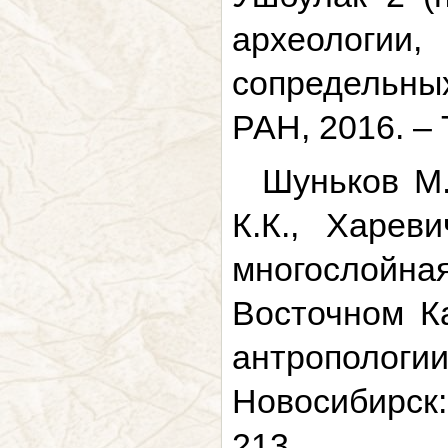
археологи
сопредельны
РАН, 2016. – Т
Шуньков М.
К.К., Харев
многослойна
Восточном Ка
антрополог
Новосибирск:
213.