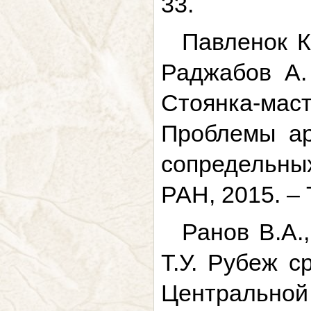
33.
Павленок К
Раджабов А.
Стоянка-мас
Проблемы ар
сопредельны
РАН, 2015. – Т
Ранов В.А.
Т.У. Рубеж с
Центрально