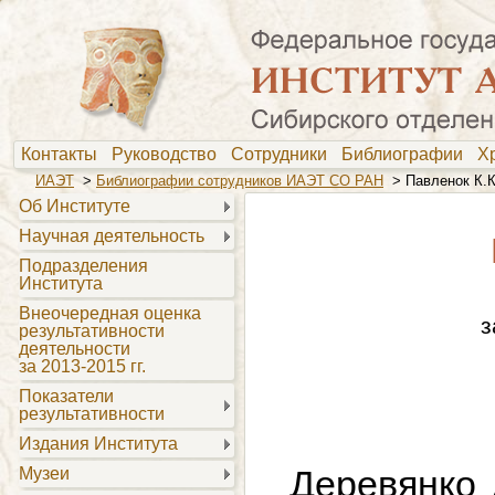
Контакты
Руководство
Сотрудники
Библиографии
Х
ИАЭТ
>
Библиографии сотрудников ИАЭТ СО РАН
>
Павленок К.К
Об Институте
Научная деятельность
Подразделения
Института
Внеочередная оценка
з
результативности
деятельности
за 2013-2015 гг.
Показатели
результативности
Издания Института
Деревянко 
Музеи