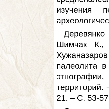
изучения 
археологическ
Деревянко
Шимчак К.,
Хужаназаров
палеолита в
этнографи
территорий. 
21. – С. 53-57