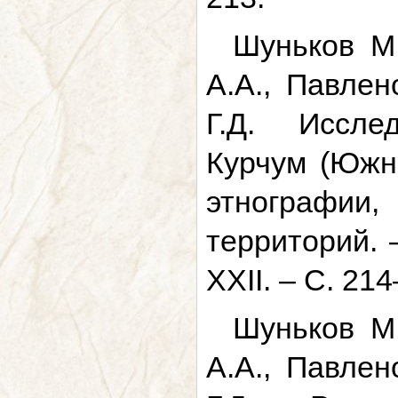
Шуньков М.
А.А., Павлен
Г.Д. Иссле
Курчум (Южны
этнографи
территорий. 
XXII. – С. 21
Шуньков М.
А.А., Павлен