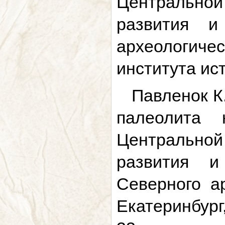
Центрально
развития и
археологичес
института ис
Павленок К
палеолита 
Центрально
развития и
Северного ар
Екатеринбург